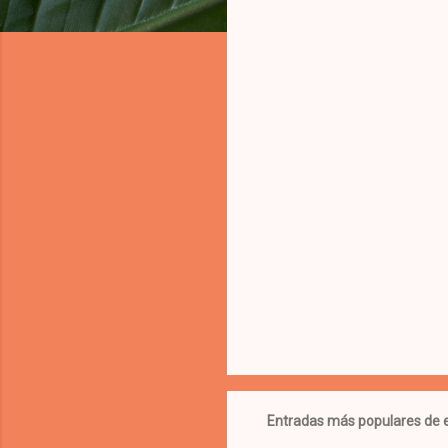
n
t
a
r
i
o
s
Entradas más populares de e