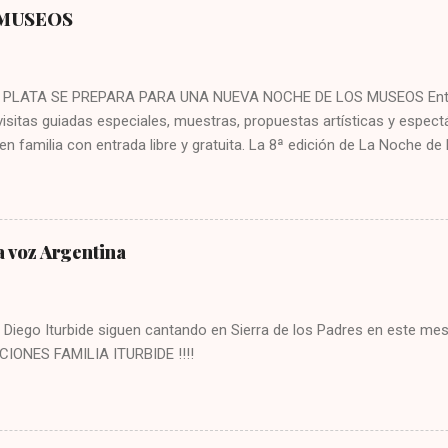
 MUSEOS
PLATA SE PREPARA PARA UNA NUEVA NOCHE DE LOS MUSEOS Entrada
visitas guiadas especiales, muestras, propuestas artísticas y espec
 en familia con entrada libre y gratuita. La 8ª edición de La Noche d
de febrero en 11 espacios de la ciudad. Este gran evento cultural, q
emporada, ofrecerá charlas y recorridos guiados, muestras y exhibi
s y espectáculos musicales con entrada libre y gratuita. En esta opor
l Museo Casa sobre el Arroyo, el Museo Municipal de Ciencias Natural
a voz Argentina
nicipal José Hernández, el Centro Cultural Victoria Ocampo, el Mus
stagnino, el Archivo Museo Histórico Municipal “Roberto T. Barili”, 
ráneo MAR, el Museo Casa Bruzzone, la Torre Tanque, el Torreón del
 Diego Iturbide siguen cantando en Sierra de los Padres en este me
CIONES FAMILIA ITURBIDE !!!!