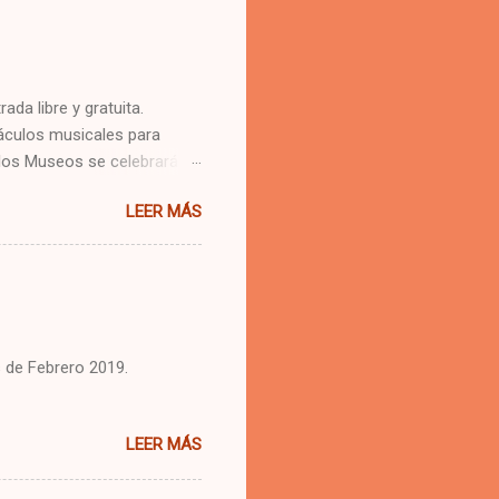
 libre y gratuita.
táculos musicales para
e los Museos se celebrará el
ue ya es un clásico de
LEER MÁS
ciones, propuestas
tunidad, el público podrá
es “Lorenzo Scaglia”, el
eo Municipal de Arte Juan
el Museo de Arte
 Monje y el Mu...
s de Febrero 2019.
LEER MÁS