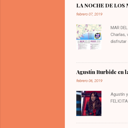
LA NOCHE DE LOS
febrero 07, 2019
MAR DEL 
Charlas, 
disfrutar
jueves 7 
nuestra t
artística
visitar e
Agustín Iturbide en l
Museo Mu
febrero 06, 2019
Carlos Ca
Contempo
Agustín y
FELICITA