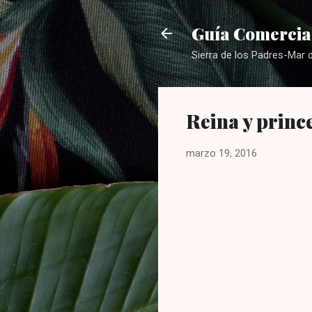
Guía Comercial
Sierra de los Padres-Mar d
Reina y princ
marzo 19, 2016
C
o
m
e