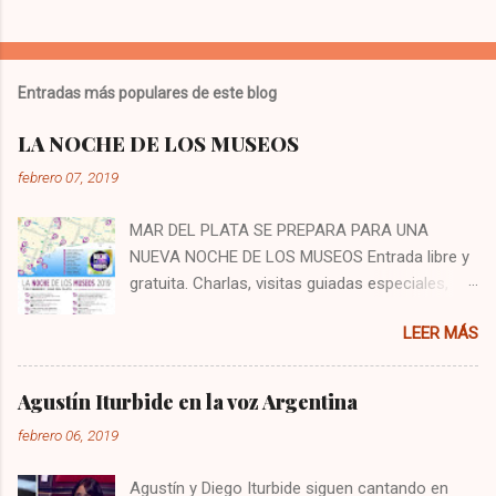
Entradas más populares de este blog
LA NOCHE DE LOS MUSEOS
febrero 07, 2019
MAR DEL PLATA SE PREPARA PARA UNA
NUEVA NOCHE DE LOS MUSEOS Entrada libre y
gratuita. Charlas, visitas guiadas especiales,
muestras, propuestas artísticas y espectáculos
LEER MÁS
musicales para disfrutar en familia con entrada
libre y gratuita. La 8ª edición de La Noche de
los Museos se celebrará el jueves 7 de febrero
Agustín Iturbide en la voz Argentina
en 11 espacios de la ciudad. Este gran evento
febrero 06, 2019
cultural, que ya es un clásico de nuestra
temporada, ofrecerá charlas y recorridos
Agustín y Diego Iturbide siguen cantando en
guiados, muestras y exhibiciones, propuestas