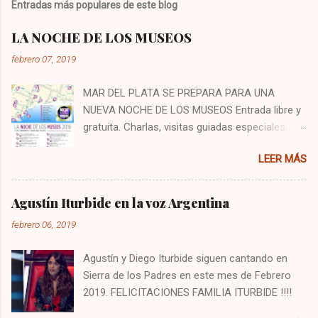
Entradas más populares de este blog
LA NOCHE DE LOS MUSEOS
febrero 07, 2019
MAR DEL PLATA SE PREPARA PARA UNA
NUEVA NOCHE DE LOS MUSEOS Entrada libre y
gratuita. Charlas, visitas guiadas especiales,
muestras, propuestas artísticas y espectáculos
LEER MÁS
musicales para disfrutar en familia con entrada
libre y gratuita. La 8ª edición de La Noche de
los Museos se celebrará el jueves 7 de febrero
Agustín Iturbide en la voz Argentina
en 11 espacios de la ciudad. Este gran evento
febrero 06, 2019
cultural, que ya es un clásico de nuestra
temporada, ofrecerá charlas y recorridos
Agustín y Diego Iturbide siguen cantando en
guiados, muestras y exhibiciones, propuestas
Sierra de los Padres en este mes de Febrero
artísticas y espectáculos musicales con
2019. FELICITACIONES FAMILIA ITURBIDE !!!!
entrada libre y gratuita. En esta oportunidad, el
público podrá visitar el Museo Casa sobre el